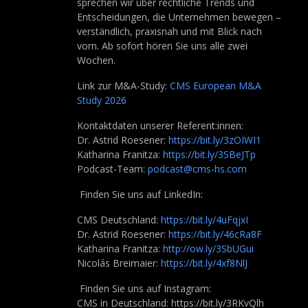
sprechen wir über rechtliche Trends und
Entscheidungen, die Unternehmen bewegen –
verständlich, praxisnah und mit Blick nach
vorn. Ab sofort hören Sie uns alle zwei
Wochen.
Link zur M&A-Study:
CMS European M&A
Study 2026
Kontaktdaten unserer Referent:innen:
Dr. Astrid Roesener:
https://bit.ly/3zOIWI1
Katharina Franitza:
https://bit.ly/3SBeJTp
Podcast-Team:
podcast@cms-hs.com
Finden Sie uns auf LinkedIn:
CMS Deutschland:
https://bit.ly/4uFqjxI
Dr. Astrid Roesener:
https://bit.ly/46cRa8F
Katharina Franitza:
http://ow.ly/3SbUGui
Nicolás Breimaier:
https://bit.ly/4xf8NlJ
Finden Sie uns auf Instagram:
CMS in Deutschland: https://
bit.ly/3RKvQlh